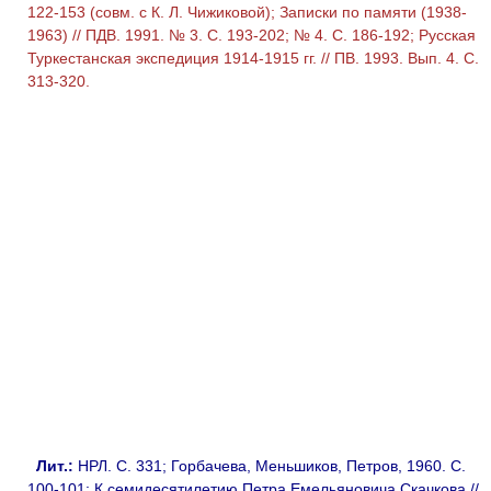
122-153 (совм. с К. Л. Чижиковой); Записки по памяти (1938-
1963) // ПДВ. 1991. № 3. С. 193-202; № 4. С. 186-192; Русская
Туркестанская экспедиция 1914-1915 гг. // ПВ. 1993. Вып. 4. С.
313-320.
Лит.:
НРЛ. С. 331; Горбачева, Меньшиков, Петров, 1960. С.
100-101; К семидесятилетию Петра Емельяновича Скачкова //