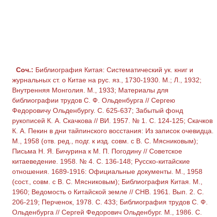
Соч.:
Библиография Китая: Систематический ук. книг и
журнальных ст. о Китае на рус. яз., 1730-1930. М.; Л., 1932;
Внутренняя Монголия. М., 1933; Материалы для
библиографии трудов С. Ф. Ольденбурга // Сергею
Федоровичу Ольденбургу. С. 625-637; Забытый фонд
рукописей К. А. Скачкова // ВИ. 1957. № 1. С. 124-125; Скачков
К. А. Пекин в дни тайпинского восстания: Из записок очевидца.
М., 1958 (отв. ред., подг. к изд. совм. с В. С. Мясниковым);
Письма Н. Я. Бичурина к М. П. Погодину // Советское
китаеведение. 1958. № 4. С. 136-148; Русско-китайские
отношения. 1689-1916: Официальные документы. М., 1958
(сост., совм. с В. С. Мясниковым); Библиография Китая. М.,
1960; Ведомость о Китайской земле // СНВ. 1961. Вып. 2. С.
206-219; Перченок, 1978. С. 433; Библиография трудов С. Ф.
Ольденбурга // Сергей Федорович Ольденбург. М., 1986. С.