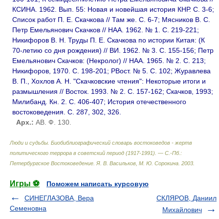
КСИНА. 1962. Вып. 55: Новая и новейшая история КНР. С. 3-6;
Список работ П. Е. Скачкова // Там же. С. 6-7; Мясников В. С.
Петр Емельянович Скачков // НАА. 1962. № 1. С. 219-221;
Никифоров В. Н. Труды П. Е. Скачкова по истории Китая: (К
70-летию со дня рождения) // ВИ. 1962. № 3. С. 155-156; Петр
Емельянович Скачков: (Некролог) // НАА. 1965. № 2. С. 213;
Никифоров, 1970. С. 198-201; РВост. № 5. С. 102; Журавлева
В. П., Хохлов А. Н. "Скачковские чтения": Некоторые итоги и
размышления // Восток. 1993. № 2. С. 157-162; Скачков, 1993;
Милибанд. Кн. 2. С. 406-407; История отечественного
востоковедения. С. 287, 302, 326.
Арх.:
АВ. Ф. 130.
Люди и судьбы. Биобиблиографический словарь востоковедов - жертв
политического террора в советский период (1917-1991). — С.-Пб.:
Петербургское Востоковедение
.
Я. В. Васильков, М. Ю. Сорокина
.
2003
.
Игры ⚽
Поможем написать курсовую
СИНЕГЛАЗОВА, Вера
СКЛЯРОВ, Даниил
Семеновна
Михайлович