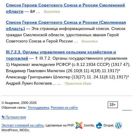
Список Героев Советского Союза и России Смоленской
области
— &# …
Википедия
Список Героев Советского Союза и России (Смоленская
область)
— Эта страница информационный список. Список
граждан Смоленской области, удостоенных звания Герой
Советского Союза и Герой России …
Википедия
III.7.2.3. Органы управления сельским хозяйством и
торговлей
— ⇑ III.7.2. Органы государственного управления
1) Наркомат земледелия РСФСР (с 8.12.1934 СССР) (1917 47).
Владимир Павлович Милютин (26.10(8.11) 4(18).11.1917)*
Александр Григорьевич Шлихтер (13(27).11. 24.11(8.12).1917)*
Андрей Лукич Колегаев… …
Правители Мира
© Академик, 2000-2026
18+
Обратная связь:
Техподдержка
,
Реклама на сайте
👣 Путешествия
Экспорт словарей на сайты
, сделанные на PHP,
Joomla,
Drupal,
WordPress, MODx.