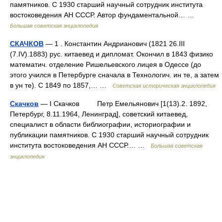
памятников. С 1930 старший научный сотрудник института
востоковедения АН СССР. Автор фундаментальной… …
Большая советская энциклопедия
СКАЧКОВ
— 1 . Константин Андрианович (1821 26.III
(7.IV).1883) рус. китаевед и дипломат. Окончил в 1843 физико
математич. отделение Ришельевского лицея в Одессе (до
этого учился в Петербурге сначала в Технологич. ин те, а затем
в ун те). С 1849 по 1857,… …
Советская историческая энциклопедия
Скачков
— I Скачков Петр Емельянович [1(13).2. 1892,
Петербург, 8.11.1964, Ленинград], советский китаевед,
специалист в области библиографии, историографии и
публикации памятников. С 1930 старший научный сотрудник
института востоковедения АН СССР.… …
Большая советская
энциклопедия