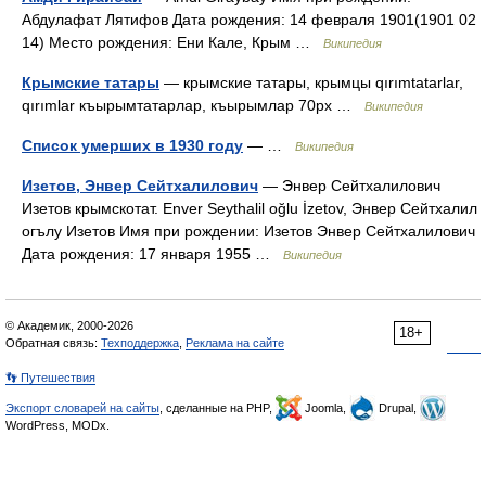
Абдулафат Лятифов Дата рождения: 14 февраля 1901(1901 02
14) Место рождения: Ени Кале, Крым …
Википедия
Крымские татары
— крымские татары, крымцы qırımtatarlar,
qırımlar къырымтатарлар, къырымлар 70px …
Википедия
Список умерших в 1930 году
— …
Википедия
Изетов, Энвер Сейтхалилович
— Энвер Сейтхалилович
Изетов крымскотат. Enver Seythalil oğlu İzetov, Энвер Сейтхалил
огълу Изетов Имя при рождении: Изетов Энвер Сейтхалилович
Дата рождения: 17 января 1955 …
Википедия
© Академик, 2000-2026
18+
Обратная связь:
Техподдержка
,
Реклама на сайте
👣 Путешествия
Экспорт словарей на сайты
, сделанные на PHP,
Joomla,
Drupal,
WordPress, MODx.