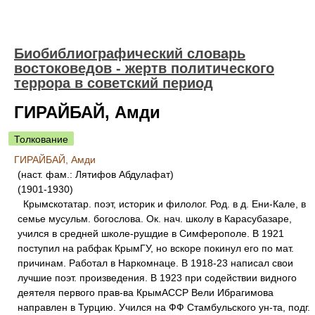
Биобиблиографический словарь
востоковедов - жертв политического
террора в советский период
ГИРАЙБАЙ, Амди
Толкование
ГИРАЙБАЙ, Амди
(наст. фам.: Лятифов Абдулафат)
(1901-1930)
Крымскотатар. поэт, историк и филолог. Род. в д. Ени-Кале, в
семье мусульм. богослова. Ок. нач. школу в Карасубазаре,
учился в средней школе-рушдие в Симферополе. В 1921
поступил на рабфак КрымГУ, но вскоре покинул его по мат.
причинам. Работал в Наркомнаце. В 1918-23 написал свои
лучшие поэт. произведения. В 1923 при содействии видного
деятеля первого прав-ва КрымАССР Вели Ибрагимова
направлен в Турцию. Учился на ФФ Стамбульского ун-та, подг.