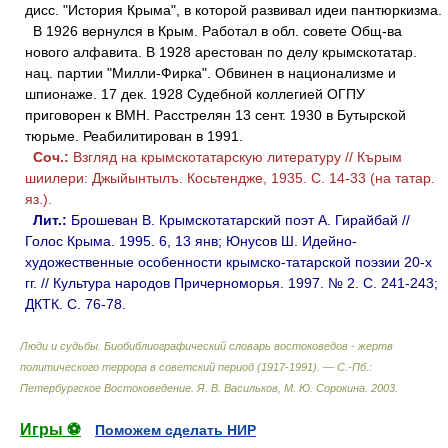
дисс. "История Крыма", в которой развивал идеи пантюркизма.
В 1926 вернулся в Крым. Работал в обл. совете Общ-ва
нового алфавита. В 1928 арестован по делу крымскотатар.
нац. партии "Милли-Фирка". Обвинен в национализме и
шпионаже. 17 дек. 1928 Судебной коллегией ОГПУ
приговорен к ВМН. Расстрелян 13 сент. 1930 в Бутырской
тюрьме. Реабилитирован в 1991.
Соч.:
Взгляд на крымскотатарскую литературу // Кърым
шиилери: Джыйынтылъ. Косьтендже, 1935. С. 14-33 (на татар.
яз.).
Лит.:
Брошеван В. Крымскотатарский поэт А. Гирайбай //
Голос Крыма. 1995. 6, 13 янв; Юнусов Ш. Идейно-
художественные особенности крымско-татарской поэзии 20-х
гг. // Культура народов Причерноморья. 1997. № 2. С. 241-243;
ДКТК. С. 76-78.
Люди и судьбы. Биобиблиографический словарь востоковедов - жертв
политического террора в советский период (1917-1991). — С.-Пб.:
Петербургское Востоковедение
.
Я. В. Васильков, М. Ю. Сорокина
.
2003
.
Игры ⚽
Поможем сделать НИР