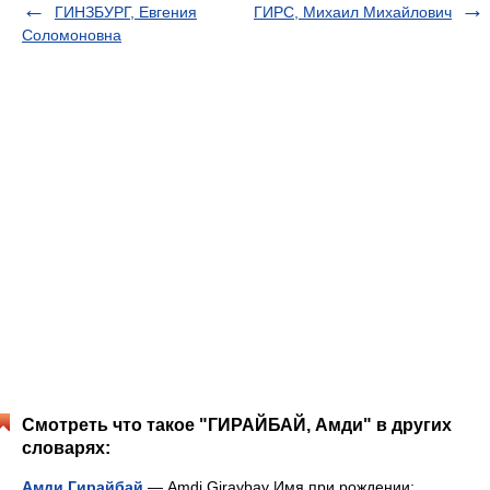
ГИНЗБУРГ, Евгения
ГИРС, Михаил Михайлович
Соломоновна
Смотреть что такое "ГИРАЙБАЙ, Амди" в других
словарях:
Амди Гирайбай
— Amdi Giraybay Имя при рождении: